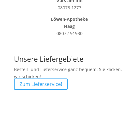
Gars am Inn
08073 1277
Löwen-Apotheke
Haag
08072 91930
Unsere Liefergebiete
Bestell- und Lieferservice ganz bequem: Sie klicken,
wir schicken!
Zum Lieferservice!
Die Grafschaft-Apotheke, die Löwen-Apotheke in
Haag und die St. Ulrich Apotheke in Gars am Inn
stehen Ihnen als kompetente Ansprechpartner rund
um Gesundheit und Arzneimittel zur Seite. Neben